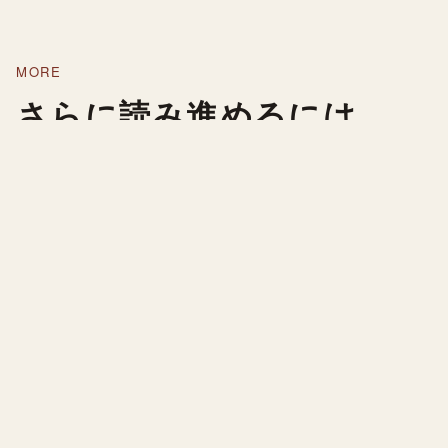
MORE
さらに読み進めるには。
FAQ を読んだあとは、トップページか特集一覧へ戻
ると、Maine.co.jp 全体の流れがつかみやすくなりま
す。 実際の旅の入口としては Portland、Acadia、
food、stay の順で読んでいくと自然です。
CONTINUE READING