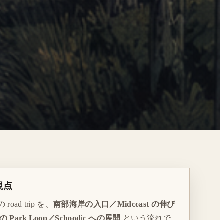
視点
road trip を、
南部海岸の入口／Midcoast の伸び
の Park Loop／Schoodic への展開
という流れで