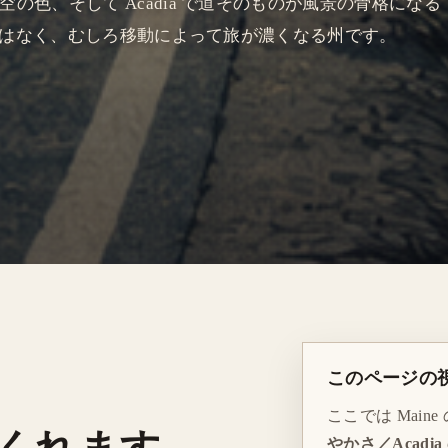
の色、そして Acadia で道そのものが風景の骨格になる
州ではなく、むしろ移動によって旅が濃くなる州です。
このページの
ここでは Maine の 
やかさ／Acadia 